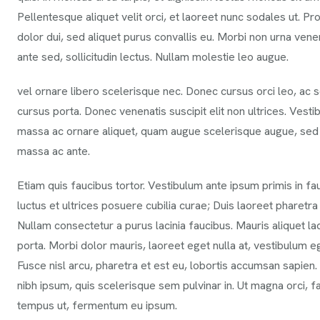
Pellentesque aliquet velit orci, et laoreet nunc sodales ut. Pr
dolor dui, sed aliquet purus convallis eu. Morbi non urna venen
ante sed, sollicitudin lectus. Nullam molestie leo augue.
vel ornare libero scelerisque nec. Donec cursus orci leo, ac 
cursus porta. Donec venenatis suscipit elit non ultrices. Vestib
massa ac ornare aliquet, quam augue scelerisque augue, se
massa ac ante.
Etiam quis faucibus tortor. Vestibulum ante ipsum primis in fa
luctus et ultrices posuere cubilia curae; Duis laoreet pharet
Nullam consectetur a purus lacinia faucibus. Mauris aliquet lac
porta. Morbi dolor mauris, laoreet eget nulla at, vestibulum 
Fusce nisl arcu, pharetra et est eu, lobortis accumsan sapien.
nibh ipsum, quis scelerisque sem pulvinar in. Ut magna orci, fac
tempus ut, fermentum eu ipsum.