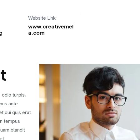
Website Link:
www.creativemel
g
a.com
t
 odio turpis,
mus ante
t dui quis erat
non tempus
quam blandit
et.