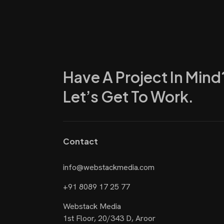
Have A Project In Min
Let’s Get To Work.
Contact
info@webstackmedia.com
+91 8089 17 25 77
Webstack Media
1st Floor, 20/343 D, Aroor