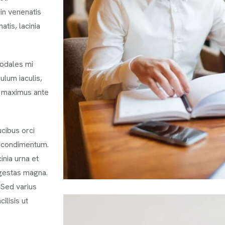
oin venenatis
atis, lacinia
sodales mi
ulum iaculis,
d maximus ante
ucibus orci
ra condimentum.
inia urna et
egestas magna.
 Sed varius
ilisis ut