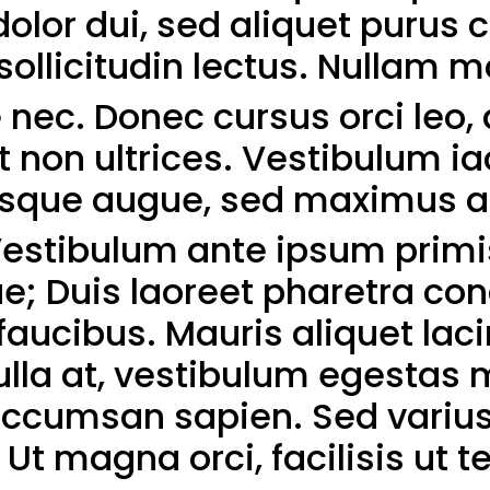
dolor dui, sed aliquet purus 
sollicitudin lectus. Nullam m
e nec. Donec cursus orci leo,
t non ultrices. Vestibulum i
isque augue, sed maximus a
Vestibulum ante ipsum primis
rae; Duis laoreet pharetra 
faucibus. Mauris aliquet laci
ulla at, vestibulum egestas 
s accumsan sapien. Sed variu
 Ut magna orci, facilisis ut