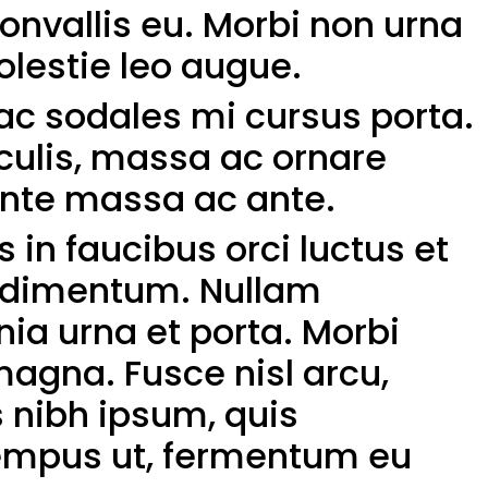
convallis eu. Morbi non urna
olestie leo augue.
 ac sodales mi cursus porta.
aculis, massa ac ornare
nte massa ac ante.
 in faucibus orci luctus et
condimentum. Nullam
nia urna et porta. Morbi
magna. Fusce nisl arcu,
s nibh ipsum, quis
 tempus ut, fermentum eu